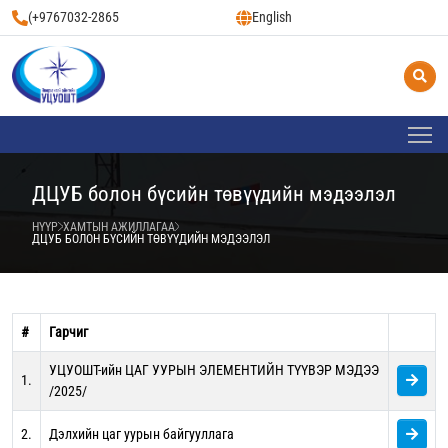
(+9767032-2865
English
ДЦУБ болон бүсийн төвүүдийн мэдээлэл
НҮҮР
ХАМТЫН АЖИЛЛАГАА
ДЦУБ БОЛОН БҮСИЙН ТӨВҮҮДИЙН МЭДЭЭЛЭЛ
#
Гарчиг
УЦУОШТ-ийн ЦАГ УУРЫН ЭЛЕМЕНТИЙН ТҮҮВЭР МЭДЭЭ
1.
/2025/
2.
Дэлхийн цаг уурын байгууллага