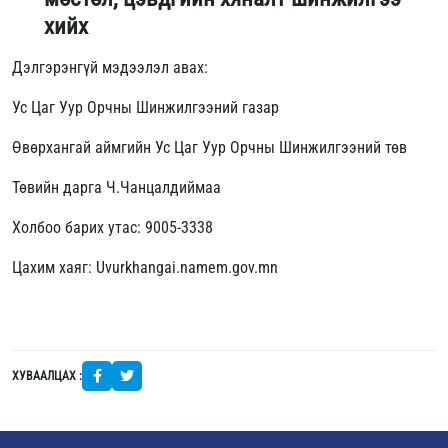
хийх
Дэлгэрэнгүй мэдээлэл авах:
Ус Цаг Уур Орчны Шинжилгээний газар
Өвөрхангай аймгийн Ус Цаг Уур Орчны Шинжилгээний төв
Төвийн дарга Ч.Чанцалдиймаа
Холбоо барих утас: 9005-3338
Цахим хаяг: Uvurkhangai.namem.gov.mn
ХУВААЛЦАХ :