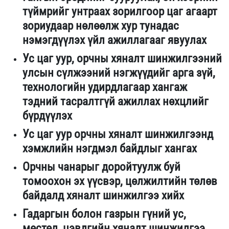
түймрийг унтраах зорилгоор цаг агаарт
зориудаар нөлөөлж хур тунадас
нэмэгдүүлэх үйл ажиллагааг явуулах
Ус цаг уур, орчны хяналт шинжилгээний
улсын сүлжээний нэгжүүдийг арга зүй,
технологийн удирдлагаар хангаж
тэдний тасралтгүй ажиллах нөхцлийг
бүрдүүлэх
Ус цаг уур орчны хяналт шинжилгээнд
хэмжлийн нэгдмэл байдлыг хангах
Орчны чанарыг доройтуулж буй
томоохон эх үүсвэр, цөлжилтийн төлөв
байдалд хяналт шинжилгээ хийх
Гадаргын болон газрын гүний ус,
мөстөл, цэвдгийн хяналт шинжилгээ