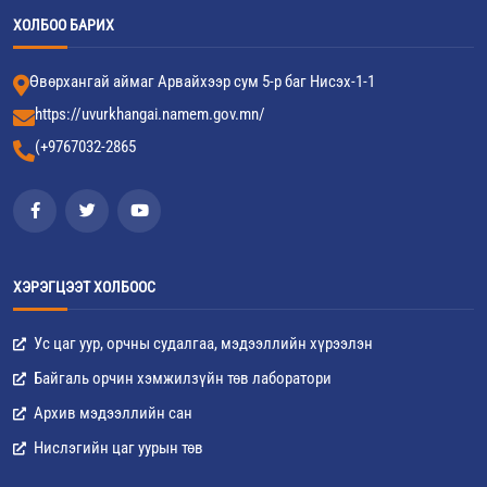
ХОЛБОО БАРИХ
Өвөрхангай аймаг Арвайхээр сум 5-р баг Нисэх-1-1
https://uvurkhangai.namem.gov.mn/
(+9767032-2865
ХЭРЭГЦЭЭТ ХОЛБООС
Ус цаг уур, орчны судалгаа, мэдээллийн хүрээлэн
Байгаль орчин хэмжилзүйн төв лаборатори
Архив мэдээллийн сан
Нислэгийн цаг уурын төв