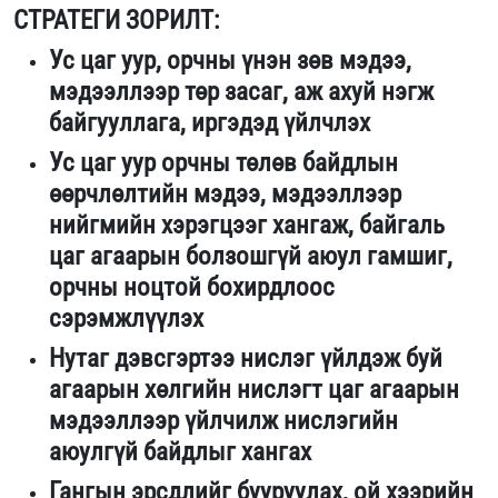
СТРАТЕГИ ЗОРИЛТ:
Ус цаг уур, орчны үнэн зөв мэдээ,
мэдээллээр төр засаг, аж ахуй нэгж
байгууллага, иргэдэд үйлчлэх
Ус цаг уур орчны төлөв байдлын
өөрчлөлтийн мэдээ, мэдээллээр
нийгмийн хэрэгцээг хангаж, байгаль
цаг агаарын болзошгүй аюул гамшиг,
орчны ноцтой бохирдлоос
сэрэмжлүүлэх
Нутаг дэвсгэртээ нислэг үйлдэж буй
агаарын хөлгийн нислэгт цаг агаарын
мэдээллээр үйлчилж нислэгийн
аюулгүй байдлыг хангах
Гангын эрсдлийг бууруулах, ой хээрийн