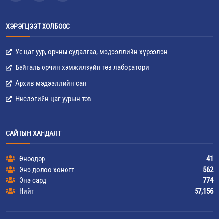
ХЭРЭГЦЭЭТ ХОЛБООС
Ус цаг уур, орчны судалгаа, мэдээллийн хүрээлэн
Байгаль орчин хэмжилзүйн төв лаборатори
Архив мэдээллийн сан
Нислэгийн цаг уурын төв
САЙТЫН ХАНДАЛТ
Өнөөдөр
41
Энэ долоо хоногт
562
Энэ сард
774
Нийт
57,156