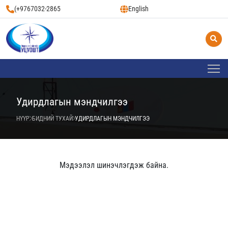
(+9767032-2865
English
Удирдлагын мэндчилгээ
НҮҮР
БИДНИЙ ТУХАЙ
УДИРДЛАГЫН МЭНДЧИЛГЭЭ
Мэдээлэл шинэчлэгдэж байна.