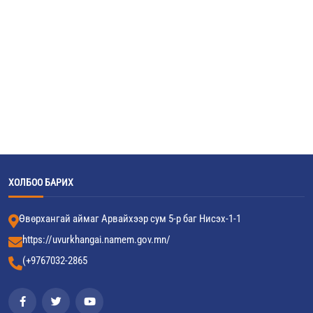
ХОЛБОО БАРИХ
Өвөрхангай аймаг Арвайхээр сум 5-р баг Нисэх-1-1
https://uvurkhangai.namem.gov.mn/
(+9767032-2865