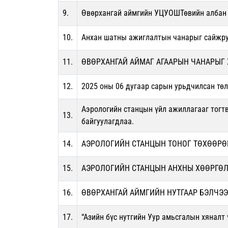
9.
Өвөрхангай аймгийн УЦУОШТөвийн албан х
10.
Анхан шатны ажиглалтын чанарыг сайжруу
11.
ӨВӨРХАНГАЙ АЙМАГ АГААРЫН ЧАНАРЫГ 
12.
2025 оны 06 дугаар сарын урьдчилсан төл
Аэрологийн станцын үйл ажиллагааг тогт
13.
байгуулагдлаа.
14.
АЭРОЛОГИЙН СТАНЦЫН ТОНОГ ТӨХӨӨР
15.
АЭРОЛОГИЙН СТАНЦЫН АНХНЫ ХӨӨРГӨЛ
16.
ӨВӨРХАНГАЙ АЙМГИЙН НУТГААР БЭЛЧЭ
17.
“Азийн бүс нутгийн Уур амьсгалын хяналт 