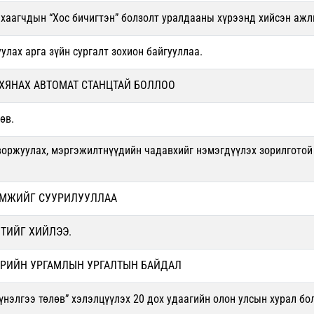
аагчдын “Хос бичигтэн” болзолт уралдааны хүрээнд хийсэн ажл
лах арга зүйн сургалт зохион байгууллаа.
ХЯНАХ АВТОМАТ СТАНЦТАЙ БОЛЛОО
өв.
воржуулах, мэргэжилтнүүдийн чадавхийг нэмэгдүүлэх зорилготой 
ӨМЖИЙГ СУУРИЛУУЛЛАА
ТИЙГ ХИЙЛЭЭ.
ЭРИЙН УРГАМЛЫН УРГАЛТЫН БАЙДАЛ
үнэлгээ төлөв” хэлэлцүүлэх 20 дох удаагийн олон улсын хурал бо