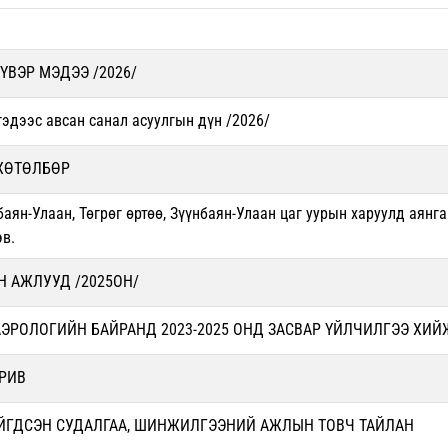
ҮВЭР МЭДЭЭ /2026/
гэдээс авсан санал асуулгын дүн /2026/
 ХӨТӨЛБӨР
аян-Улаан, Төгрөг өртөө, Зүүнбаян-Улаан цаг уурын харуулд аянга
эв.
 АЖЛУУД /2025ОН/
РОЛОГИЙН БАЙРАНД 2023-2025 ОНД ЗАСВАР ҮЙЛЧИЛГЭЭ ХИЙЖ
РИВ
ИЙГДСЭН СУДАЛГАА, ШИНЖИЛГЭЭНИЙ АЖЛЫН ТОВЧ ТАЙЛАН