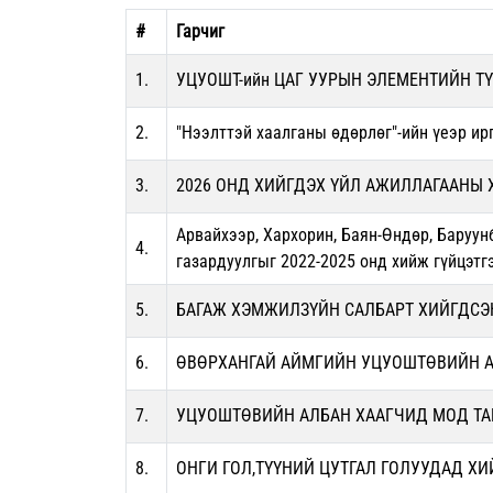
#
Гарчиг
1.
УЦУОШТ-ийн ЦАГ УУРЫН ЭЛЕМЕНТИЙН ТҮ
2.
"Нээлттэй хаалганы өдөрлөг"-ийн үеэр ир
3.
2026 ОНД ХИЙГДЭХ ҮЙЛ АЖИЛЛАГААНЫ
Арвайхээр, Хархорин, Баян-Өндөр, Баруунб
4.
газардуулгыг 2022-2025 онд хийж гүйцэтг
5.
БАГАЖ ХЭМЖИЛЗҮЙН САЛБАРТ ХИЙГДСЭН
6.
ӨВӨРХАНГАЙ АЙМГИЙН УЦУОШТӨВИЙН АЭ
7.
УЦУОШТӨВИЙН АЛБАН ХААГЧИД МОД ТА
8.
ОНГИ ГОЛ,ТҮҮНИЙ ЦУТГАЛ ГОЛУУДАД Х