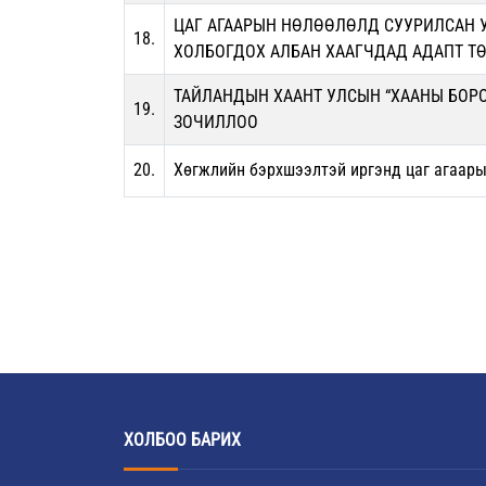
ЦАГ АГААРЫН НӨЛӨӨЛӨЛД СУУРИЛСАН 
18.
ХОЛБОГДОХ АЛБАН ХААГЧДАД АДАПТ Т
ТАЙЛАНДЫН ХААНТ УЛСЫН “ХААНЫ БОРО
19.
ЗОЧИЛЛОО
20.
Хөгжлийн бэрхшээлтэй иргэнд цаг агаары
ХОЛБОО БАРИХ