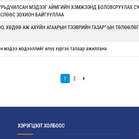
УРЬДЧИЛСАН МЭДЭЭГ АЙМГИЙН ХЭМЖЭЭНД БОЛОВСРУУЛАХ С
ӨСЛӨӨС ЗОХИОН БАЙГУУЛЛАА
О, ХӨДӨӨ АЖ АХУЙН АГААРЫН ТЭЭВРИЙН ГАЗАР”-ЫН ТӨЛӨӨЛӨГ
н мэдээ мэдээллийг илүү хүргэх талаар ажиллана
1
2
ХЭРЭГЦЭЭТ ХОЛБООС