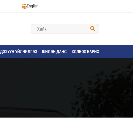
English
ГДЭХҮҮН ҮЙЛЧИЛГЭЭ
ШИЛЭН ДАНС
ХОЛБОО БАРИХ