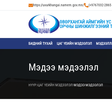
https://uvurkhangai.namem.gov.mn/
(+9767032-2865
ӨВӨРХАНГАЙ АЙМГИЙН УС 
ОРЧНЫ ШИНЖИЛГЭЭНИЙ 
БИДНИЙ ТУХАЙ
ЦАГ ҮЕИЙН МЭДЭЭЛЭЛ
МЭДЭЭЛЛИ
Мэдээ мэдээлэл
НҮҮР
ЦАГ ҮЕИЙН МЭДЭЭЛЭЛ
МЭДЭЭ МЭДЭЭЛЭЛ