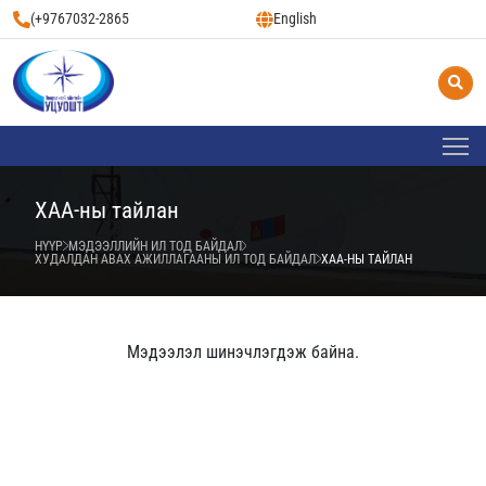
(+9767032-2865
English
ХАА-ны тайлан
НҮҮР
МЭДЭЭЛЛИЙН ИЛ ТОД БАЙДАЛ
ХУДАЛДАН АВАХ АЖИЛЛАГААНЫ ИЛ ТОД БАЙДАЛ
ХАА-НЫ ТАЙЛАН
Мэдээлэл шинэчлэгдэж байна.