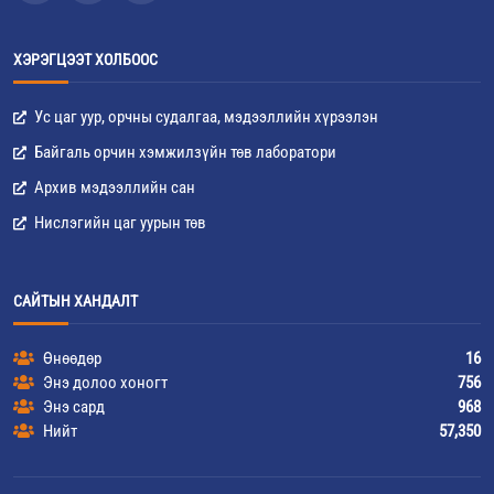
ХЭРЭГЦЭЭТ ХОЛБООС
Ус цаг уур, орчны судалгаа, мэдээллийн хүрээлэн
Байгаль орчин хэмжилзүйн төв лаборатори
Архив мэдээллийн сан
Нислэгийн цаг уурын төв
САЙТЫН ХАНДАЛТ
Өнөөдөр
16
Энэ долоо хоногт
756
Энэ сард
968
Нийт
57,350