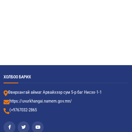
ХОЛБОО БАРИХ
Өвөрхангай аймаг Арвайхээр сум 5-р баг Нисэх-1-1
https://uvurkhangai.namem.gov.mn/
(+9767032-2865