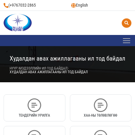
(+9767032-2865
English
Худалдан авах ажиллагааны ил тод байдал
НҮҮР
МЭДЭЭЛЛИЙН ИЛ ТОД БАЙДАЛ
ХУДАЛДАН АВАХ АЖИЛЛАГААНЫ ИЛ ТОД БАЙДАЛ
ТЕНДЕРИЙН УРИЛГА
ХАА-НЫ ТӨЛӨВЛӨГӨӨ