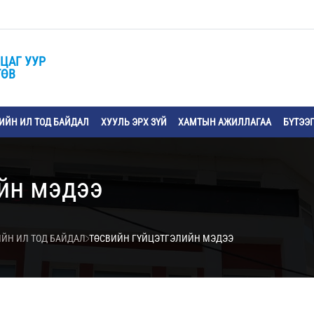
ЦАГ УУР
ТӨВ
ЙН ИЛ ТОД БАЙДАЛ
ХУУЛЬ ЭРХ ЗҮЙ
ХАМТЫН АЖИЛЛАГАА
БҮТЭЭ
йн мэдээ
ИЙН ИЛ ТОД БАЙДАЛ
ТӨСВИЙН ГҮЙЦЭТГЭЛИЙН МЭДЭЭ