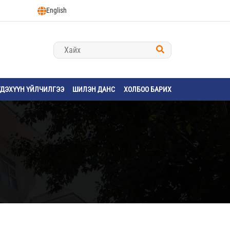
English
ГДЭХҮҮН ҮЙЛЧИЛГЭЭ
ШИЛЭН ДАНС
ХОЛБОО БАРИХ