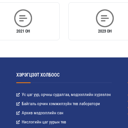
2021 ОН
2023 ОН
ХЭРЭГЦЭЭТ ХОЛБООС
Ус цаг уур, орчны судалгаа, мэдээллийн хүрээлэн
Байгаль орчин хэмжилзүйн төв лаборатори
Архив мэдээллийн сан
Нислэгийн цаг уурын төв