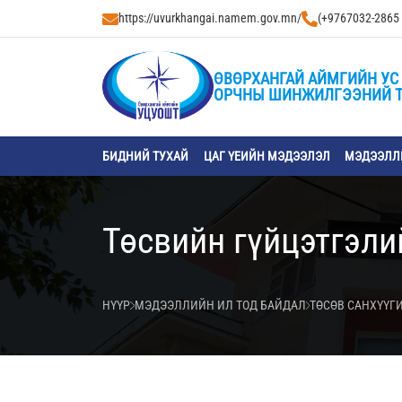
https://uvurkhangai.namem.gov.mn/
(+9767032-2865
ӨВӨРХАНГАЙ АЙМГИЙН УС 
ОРЧНЫ ШИНЖИЛГЭЭНИЙ 
БИДНИЙ ТУХАЙ
ЦАГ ҮЕИЙН МЭДЭЭЛЭЛ
МЭДЭЭЛЛИ
Төсвийн гүйцэтгэли
НҮҮР
МЭДЭЭЛЛИЙН ИЛ ТОД БАЙДАЛ
ТӨСӨВ САНХҮҮГ