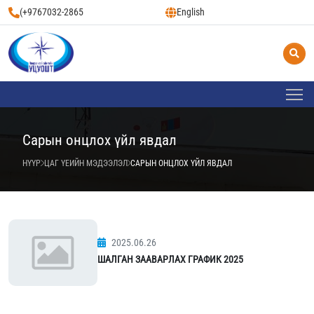
(+9767032-2865
English
Сарын онцлох үйл явдал
НҮҮР
ЦАГ ҮЕИЙН МЭДЭЭЛЭЛ
САРЫН ОНЦЛОХ ҮЙЛ ЯВДАЛ
2025.06.26
ШАЛГАН ЗААВАРЛАХ ГРАФИК 2025