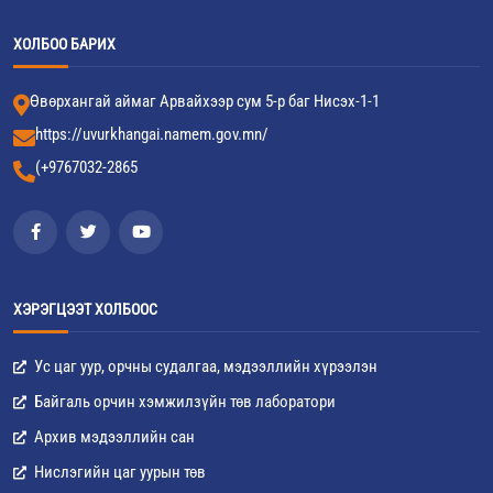
ХОЛБОО БАРИХ
Өвөрхангай аймаг Арвайхээр сум 5-р баг Нисэх-1-1
https://uvurkhangai.namem.gov.mn/
(+9767032-2865
ХЭРЭГЦЭЭТ ХОЛБООС
Ус цаг уур, орчны судалгаа, мэдээллийн хүрээлэн
Байгаль орчин хэмжилзүйн төв лаборатори
Архив мэдээллийн сан
Нислэгийн цаг уурын төв