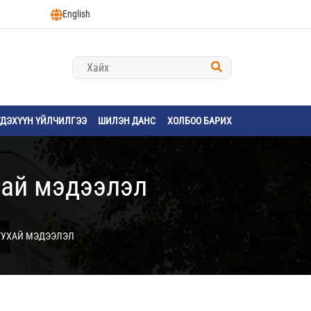
English
ГДЭХҮҮН ҮЙЛЧИЛГЭЭ
ШИЛЭН ДАНС
ХОЛБОО БАРИХ
хай мэдээлэл
ТУХАЙ МЭДЭЭЛЭЛ