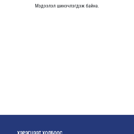
Мэдээлэл шинэчлэгдэж байна.
ХЭРЭГЦЭЭТ ХОЛБООС