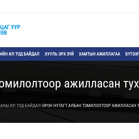
ЦАГ УУР
ТӨВ
ЙН ИЛ ТОД БАЙДАЛ
ХУУЛЬ ЭРХ ЗҮЙ
ХАМТЫН АЖИЛЛАГАА
БҮТЭЭ
томилолтоор ажилласан ту
АНЫ ИЛ ТОД БАЙДАЛ
ОРОН НУТАГТ АЛБАН ТОМИЛОЛТООР АЖИЛЛАСАН 