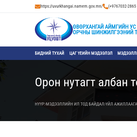
https://uvurkhangai.namem.gov.mn/
(+9767032-2865
ӨВӨРХАНГАЙ АЙМГИЙН УС 
ОРЧНЫ ШИНЖИЛГЭЭНИЙ 
БИДНИЙ ТУХАЙ
ЦАГ ҮЕИЙН МЭДЭЭЛЭЛ
МЭДЭЭЛЛИ
Орон нутагт албан 
НҮҮР
МЭДЭЭЛЛИЙН ИЛ ТОД БАЙДАЛ
ҮЙЛ АЖИЛЛААГА