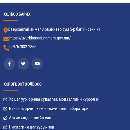
ХОЛБОО БАРИХ
Өвөрхангай аймаг Арвайхээр сум 5-р баг Нисэх-1-1
https://uvurkhangai.namem.gov.mn/
(+9767032-2865
ХЭРЭГЦЭЭТ ХОЛБООС
Ус цаг уур, орчны судалгаа, мэдээллийн хүрээлэн
Байгаль орчин хэмжилзүйн төв лаборатори
Архив мэдээллийн сан
Нислэгийн цаг уурын төв