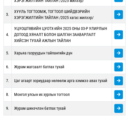
ХЭРЭГЖИЛТИЙН ТАЙЛАН /2025 жилээр/
ХУУЛЬ ТОГТООМЖ, ТОГТООЛ ШИЙДВЭРИЙН
3.
ХЭРЭГЖИЛТИЙН ТАЙЛАН /2025 хагас жилээр/
УЦУОШТӨВИЙН ЦУОТХ-ИЙН 2025 ОНЫ 03-Р УЛИРЛЫН
4.
ДОТООД ХЯНАЛТ БОЛОН ШАЛГАН ЗААВАРЛАЛТ
ХИЙСЭН ТУХАЙ АЖЛЫН ТАЙЛАН
5.
Харьяа газруудын тайлангийн дүн
6.
Журам жагсаалт батлах тухай
7.
Цаг агаарт зориудаар нөлөөлж арга хэмжээ авах тухай
8.
Монгол улсын их хурлын тогтоол
9.
Журам шинэчлэн батлах тухай