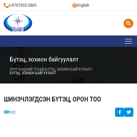
(+9767032-2865
English
Бүтэц, зохион байгуулалт
НҮҮР
БИДНИЙ ТУХАЙ
БҮТЭЦ, ЗОХИОН БАЙГУУЛАЛТ
БҮТЭЦ, ЗОХИОН БАЙГУУЛАЛТ
ШИНЭЧЛЭГДСЭН БҮТЭЦ, ОРОН ТОО
302