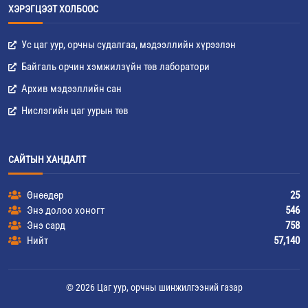
ХЭРЭГЦЭЭТ ХОЛБООС
Ус цаг уур, орчны судалгаа, мэдээллийн хүрээлэн
Байгаль орчин хэмжилзүйн төв лаборатори
Архив мэдээллийн сан
Нислэгийн цаг уурын төв
САЙТЫН ХАНДАЛТ
Өнөөдөр
25
Энэ долоо хоногт
546
Энэ сард
758
Нийт
57,140
© 2026 Цаг уур, орчны шинжилгээний газар