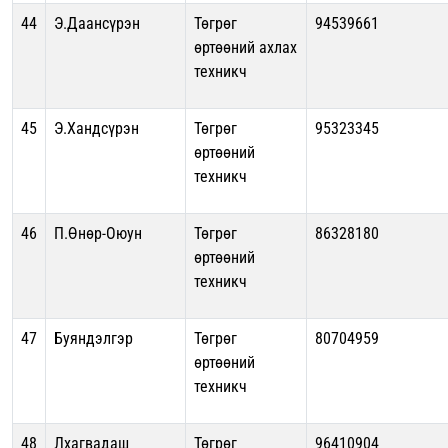
44
Э.Даансүрэн
Төгрөг
94539661
өртөөний ахлах
техникч
45
Э.Хандсүрэн
Төгрөг
95323345
өртөөний
техникч
46
П.Өнөр-Оюун
Төгрөг
86328180
өртөөний
техникч
47
Буяндэлгэр
Төгрөг
80704959
өртөөний
техникч
48
Лхагвадаш
Төгрөг
96410904