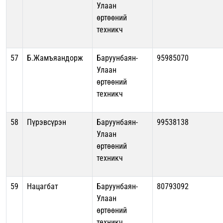
Улаан
өртөөний
техникч
57
Б.Жамъяандорж
Баруунбаян-
95985070
Улаан
өртөөний
техникч
58
Пүрэвсүрэн
Баруунбаян-
99538138
Улаан
өртөөний
техникч
59
Нацагбат
Баруунбаян-
80793092
Улаан
өртөөний
техникч