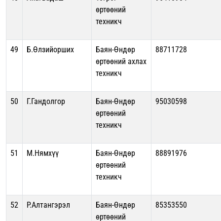
өртөөний
техникч
49
Б.Өлзийорших
Баян-Өндөр
88711728
өртөөний ахлах
техникч
50
Г.Гандолгор
Баян-Өндөр
95030598
өртөөний
техникч
51
М.Нямхүү
Баян-Өндөр
88891976
өртөөний
техникч
52
Р.Алтангэрэл
Баян-Өндөр
85353550
өртөөний