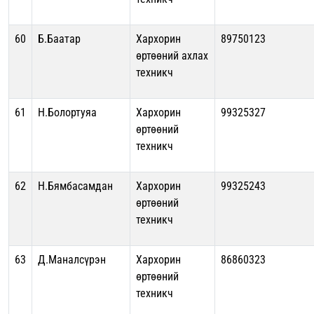
60
Б.Баатар
Хархорин
89750123
өртөөний ахлах
техникч
61
Н.Болортуяа
Хархорин
99325327
өртөөний
техникч
62
Н.Бямбасамдан
Хархорин
99325243
өртөөний
техникч
63
Д.Маналсүрэн
Хархорин
86860323
өртөөний
техникч