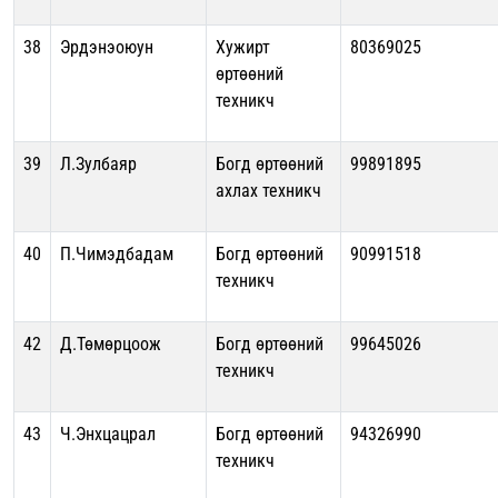
38
Эрдэнэоюун
Хужирт
80369025
өртөөний
техникч
39
Л.Зулбаяр
Богд өртөөний
99891895
ахлах техникч
40
П.Чимэдбадам
Богд өртөөний
90991518
техникч
42
Д.Төмөрцоож
Богд өртөөний
99645026
техникч
43
Ч.Энхцацрал
Богд өртөөний
94326990
техникч