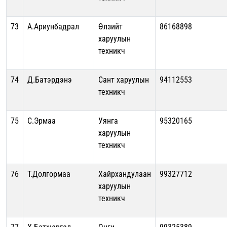
73
А.Ариунбадрал
Өлзийт
86168898
харуулын
техникч
74
Д.Батэрдэнэ
Сант харуулын
94112553
техникч
75
С.Эрмаа
Уянга
95320165
харуулын
техникч
76
Т.Долгормаа
Хайрхандулаан
99327712
харуулын
техникч