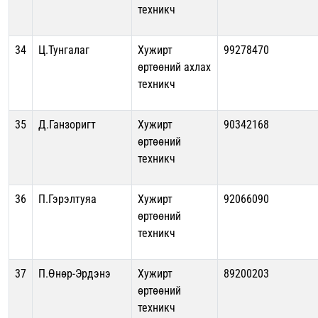
техникч
34
Ц.Тунгалаг
Хужирт
99278470
өртөөний ахлах
техникч
35
Д.Ганзоригт
Хужирт
90342168
өртөөний
техникч
36
П.Гэрэлтуяа
Хужирт
92066090
өртөөний
техникч
37
П.Өнөр-Эрдэнэ
Хужирт
89200203
өртөөний
техникч