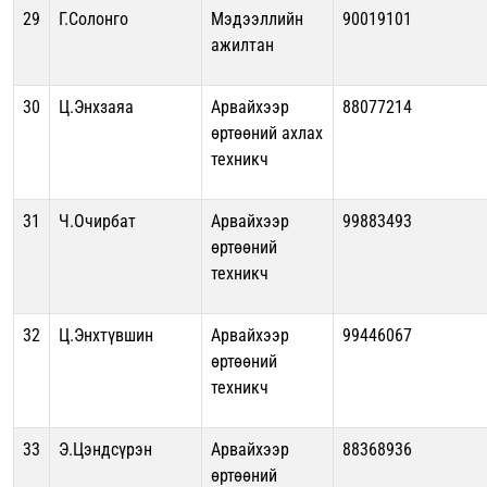
29
Г.Солонго
Мэдээллийн
90019101
ажилтан
30
Ц.Энхзаяа
Арвайхээр
88077214
өртөөний ахлах
техникч
31
Ч.Очирбат
Арвайхээр
99883493
өртөөний
техникч
32
Ц.Энхтүвшин
Арвайхээр
99446067
өртөөний
техникч
33
Э.Цэндсүрэн
Арвайхээр
88368936
өртөөний