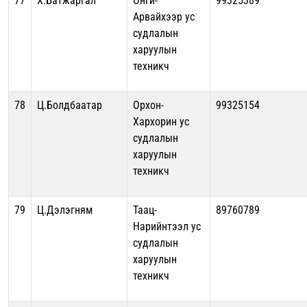
77
Х.Батжаргал
Онги-
99325389
Арвайхээр ус
судлалын
харуулын
техникч
78
Ц.Болдбаатар
Орхон-
99325154
Хархорин ус
судлалын
харуулын
техникч
79
Ц.Дэлэгням
Таац-
89760789
Нарийнтээл ус
судлалын
харуулын
техникч