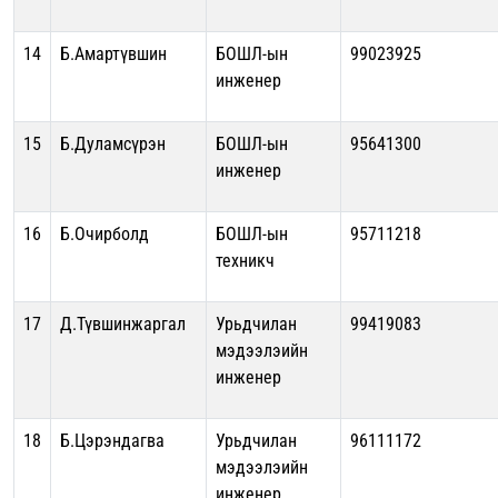
14
Б.Амартүвшин
БОШЛ-ын
99023925
инженер
15
Б.Дуламсүрэн
БОШЛ-ын
95641300
инженер
16
Б.Очирболд
БОШЛ-ын
95711218
техникч
17
Д.Түвшинжаргал
Урьдчилан
99419083
мэдээлэийн
инженер
18
Б.Цэрэндагва
Урьдчилан
96111172
мэдээлэийн
инженер