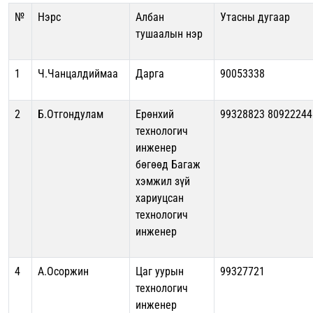
№
Нэрс
Албан
Утасны дугаар
тушаалын нэр
1
Ч.Чанцалдиймаа
Дарга
90053338
2
Б.Отгондулам
Ерөнхий
99328823 80922244
технологич
инженер
бөгөөд Багаж
хэмжил зүй
хариуцсан
технологич
инженер
4
А.Осоржин
Цаг уурын
99327721
технологич
инженер