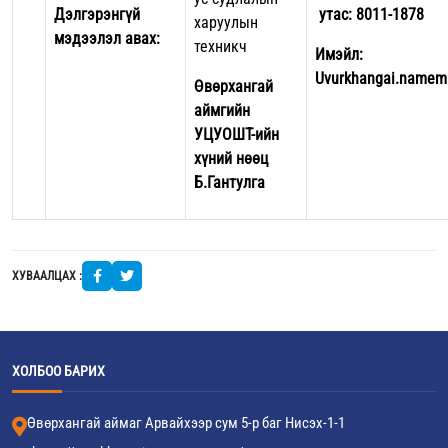
Дэлгэрэнгүй
утас: 8011-1878
харуулын
мэдээлэл авах:
техникч
Имэйл:
Uvurkhangai.namem
Өвөрхангай
аймгийн
УЦУОШТ-ийн
хүний нөөц
Б.Гантулга
ХУВААЛЦАХ :
ХОЛБОО БАРИХ
Өвөрхангай аймаг Арвайхээр сум 5-р баг Нисэх-1-1