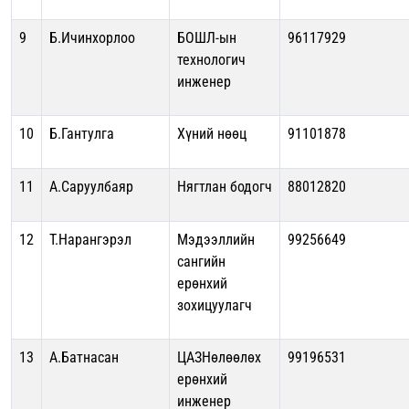
9
Б.Ичинхорлоо
БОШЛ-ын
96117929
технологич
инженер
10
Б.Гантулга
Хүний нөөц
91101878
11
А.Саруулбаяр
Нягтлан бодогч
88012820
12
Т.Нарангэрэл
Мэдээллийн
99256649
сангийн
ерөнхий
зохицуулагч
13
А.Батнасан
ЦАЗНөлөөлөх
99196531
ерөнхий
инженер