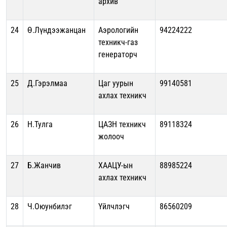
архив
24
Ө.Лүндээжанцан
Аэрологийн
94224222
техникч-газ
генераторч
25
Д.Гэрэлмаа
Цаг уурын
99140581
ахлах техникч
26
Н.Тулга
ЦАЗН техникч
89118324
жолооч
27
Б.Жанчив
ХААЦУ-ын
88985224
ахлах техникч
28
Ч.Оюунбилэг
Үйлчлэгч
86560209