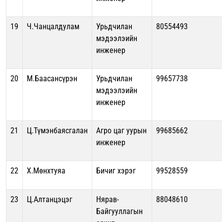
19
Ч.Чанцалдулам
Урьдчилан
80554493
мэдээлэийн
инженер
20
М.Баасансүрэн
Урьдчилан
99657738
мэдээлэийн
инженер
21
Ц.Түмэнбаясгалан
Агро цаг уурын
99685662
инженер
22
Х.Мөнхтуяа
Бичиг хэрэг
99528559
23
Ц.Алтанцэцэг
Нярав-
88048610
Байгууллагын