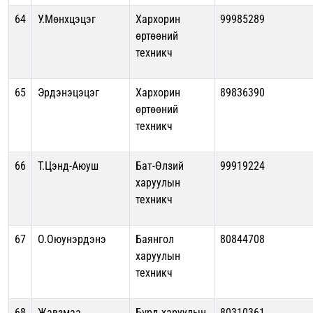
64
У.Мөнхцэцэг
Хархорин
99985289
өртөөний
техникч
65
Эрдэнэцэцэг
Хархорин
89836390
өртөөний
техникч
66
Т.Цэнд-Аюуш
Бат-Өлзий
99919224
харуулын
техникч
67
О.Оюунэрдэнэ
Баянгол
80844708
харуулын
техникч
68
Жавзмаа
Бүрд харуулын
80310361