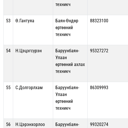
техникч
53
Ө.Гантуяа
Баян-Өндөр
88323100
өртөөний
техникч
54
Н.Цэцэгсүрэн
Баруунбаян-
95327272
Улаан
өртөөний ахлах
техникч
55
С.Долгорлхам
Баруунбаян-
86309993
Улаан
өртөөний
техникч
56
Н.Цэрэнхорлоо
Баруунбаян-
99320274