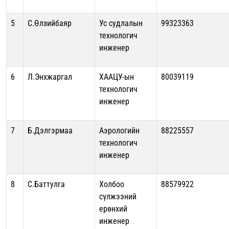
5
С.Өлзийбаяр
Ус судлалын
99323363
технологич
инженер
6
Л.Энхжаргал
ХААЦУ-ын
80039119
технологич
инженер
7
Б.Дэлгэрмаа
Аэрологийн
88225557
технологич
инженер
8
С.Баттулга
Холбоо
88579922
сүлжээний
ерөнхий
инженер