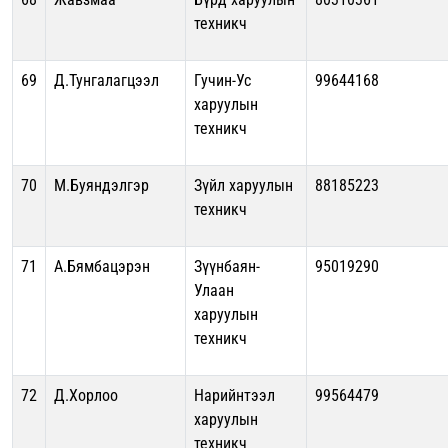
техникч
69
Д.Тунгалагцээл
Гучин-Ус
99644168
харуулын
техникч
70
М.Буяндэлгэр
Зүйл харуулын
88185223
техникч
71
А.Бямбацэрэн
Зүүнбаян-
95019290
Улаан
харуулын
техникч
72
Д.Хорлоо
Нарийнтээл
99564479
харуулын
техникч