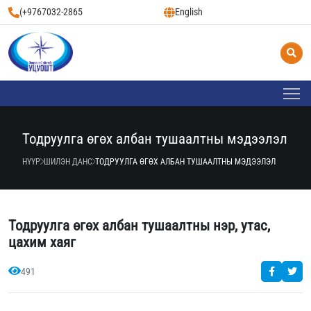
(+9767032-2865
English
Тодруулга өгөх албан тушаалтны мэдээлэл
НҮҮР
ШИЛЭН ДАНС
ТОДРУУЛГА ӨГӨХ АЛБАН ТУШААЛТНЫ МЭДЭЭЛЭЛ
Тодруулга өгөх албан тушаалтны нэр, утас,
цахим хаяг
491