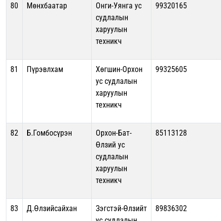
80
Мөнхбаатар
Онги-Уянга ус
99320165
судлалын
харуулын
техникч
81
Пүрэвлхам
Хөгшин-Орхон
99325605
ус судлалын
харуулын
техникч
82
Б.Гомбосүрэн
Орхон-Бат-
85113128
Өлзий ус
судлалын
харуулын
техникч
83
Д.Өлзийсайхан
Зэгстэй-Өлзийт
89836302
ус судлалын