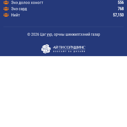
Энэ долоо хоногт
556
Энэ сард
768
Нийт
57,150
© 2026 Цаг уур, орчны шинжилгээний газар