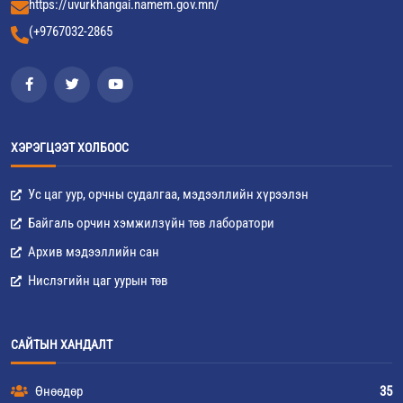
https://uvurkhangai.namem.gov.mn/
(+9767032-2865
ХЭРЭГЦЭЭТ ХОЛБООС
Ус цаг уур, орчны судалгаа, мэдээллийн хүрээлэн
Байгаль орчин хэмжилзүйн төв лаборатори
Архив мэдээллийн сан
Нислэгийн цаг уурын төв
САЙТЫН ХАНДАЛТ
Өнөөдөр
35