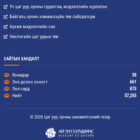
Ус цаг уур, орчны судалгаа, мэдээллийн хүрээлэн
Байгаль орчин хэмжилзүйн төв лаборатори
Архив мэдээллийн сан
Нислэгийн цаг уурын төв
САЙТЫН ХАНДАЛТ
Өнөөдөр
38
Энэ долоо хоногт
661
Энэ сард
873
Нийт
57,255
© 2026 Цаг уур, орчны шинжилгээний газар