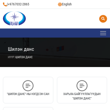
(+9767032-2865
English
Шилэн данс
НҮҮР
ШИЛЭН ДАНС
"ШИЛЭН ДАНС"-НЫ НЭГДСЭН САН
ХАРЬЯА БАЙГУУЛЛАГУУДЫН
"ШИЛЭН ДАНС"