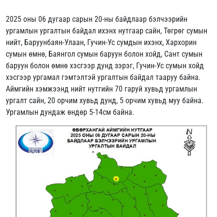
2025 оны 06 дугаар сарын 20-ны байдлаар бэлчээрийн
ургамлын ургалтын байдал ихэнх нутгаар сайн, Төгрөг сумын
нийт, Баруунбаян-Улаан, Гучин-Ус сумдын ихэнх, Хархорин
сумын өмнө, Баянгол сумын баруун болон хойд, Сант сумын
баруун болон өмнө хэсгээр дунд зэрэг, Гучин-Ус сумын хойд
хэсгээр ургамал гэмтэлтэй ургалтын байдал тааруу байна.
Аймгийн хэмжээнд нийт нутгийн 70 гаруй хувьд ургамлын
ургалт сайн, 20 орчим хувьд дунд, 5 орчим хувьд муу байна.
Ургамлын дундаж өндөр 5-14см байна.