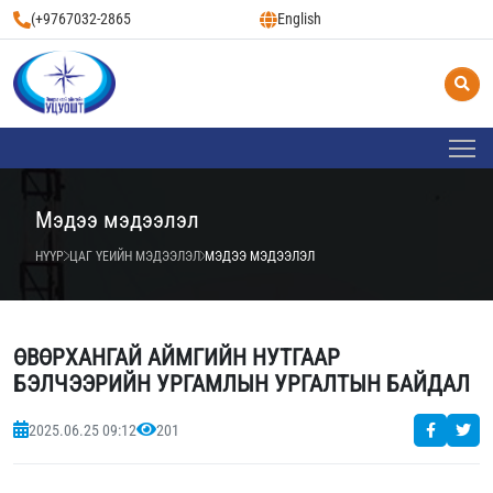
(+9767032-2865
English
Мэдээ мэдээлэл
НҮҮР
ЦАГ ҮЕИЙН МЭДЭЭЛЭЛ
МЭДЭЭ МЭДЭЭЛЭЛ
ӨВӨРХАНГАЙ АЙМГИЙН НУТГААР
БЭЛЧЭЭРИЙН УРГАМЛЫН УРГАЛТЫН БАЙДАЛ
2025.06.25 09:12
201