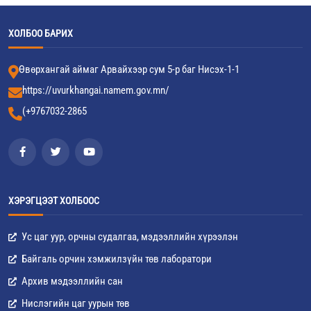
ХОЛБОО БАРИХ
Өвөрхангай аймаг Арвайхээр сум 5-р баг Нисэх-1-1
https://uvurkhangai.namem.gov.mn/
(+9767032-2865
ХЭРЭГЦЭЭТ ХОЛБООС
Ус цаг уур, орчны судалгаа, мэдээллийн хүрээлэн
Байгаль орчин хэмжилзүйн төв лаборатори
Архив мэдээллийн сан
Нислэгийн цаг уурын төв