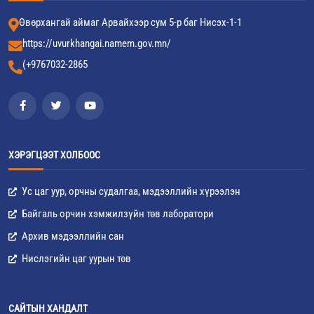
Өвөрхангай аймаг Арвайхээр сум 5-р баг Нисэх-1-1
https://uvurkhangai.namem.gov.mn/
(+9767032-2865
ХЭРЭГЦЭЭТ ХОЛБООС
Ус цаг уур, орчны судалгаа, мэдээллийн хүрээлэн
Байгаль орчин хэмжилзүйн төв лаборатори
Архив мэдээллийн сан
Нислэгийн цаг уурын төв
САЙТЫН ХАНДАЛТ