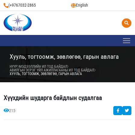
(+9767032-2865
English
Хууль, тогтоомж, зөвлөгөө, гарын авлага
НҮҮР
МЭДЭЭЛЛИЙН ИЛ ТОД БАЙДАЛ
АВИЛГЫН ЭСРЭГ ҮЙЛ АЖИЛЛАГААНЫ ИЛ ТОД БАЙДАЛ
ХУУЛЬ, ТОГТООМЖ, ЗӨВЛӨГӨӨ, ГАРЫН АВЛАГА
Хүүхдийн шударга байдлын судалгаа
215