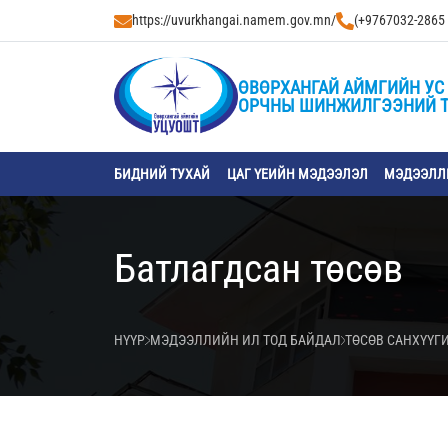
https://uvurkhangai.namem.gov.mn/
(+9767032-2865
ӨВӨРХАНГАЙ АЙМГИЙН УС 
ОРЧНЫ ШИНЖИЛГЭЭНИЙ 
БИДНИЙ ТУХАЙ
ЦАГ ҮЕИЙН МЭДЭЭЛЭЛ
МЭДЭЭЛЛИ
Батлагдсан төсөв
НҮҮР
МЭДЭЭЛЛИЙН ИЛ ТОД БАЙДАЛ
ТӨСӨВ САНХҮҮГ