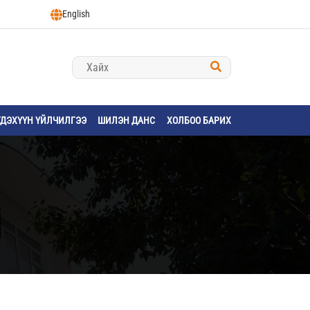
English
ГДЭХҮҮН ҮЙЛЧИЛГЭЭ
ШИЛЭН ДАНС
ХОЛБОО БАРИХ