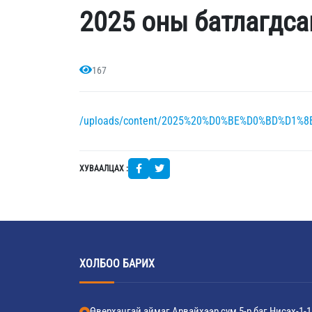
2025 оны батлагдса
167
/uploads/content/2025%20%D0%BE%D0%BD%D
ХУВААЛЦАХ :
ХОЛБОО БАРИХ
Өвөрхангай аймаг Арвайхээр сум 5-р баг Нисэх-1-1