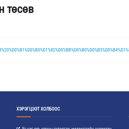
н төсөв
1%8B%20%D0%B1%D0%B0%D1%82%D0%BB%D0%B0%D0%B3%D0%B4%D
ХЭРЭГЦЭЭТ ХОЛБООС
Ус цаг уур, орчны судалгаа, мэдээллийн хүрээлэн