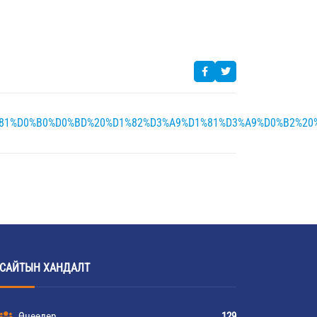
1%81%D0%B0%D0%BD%20%D1%82%D3%A9%D1%81%D3%A9%D0%B2%2
САЙТЫН ХАНДАЛТ
Өнөөдөр
129