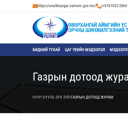
https://uvurkhangai.namem.gov.mn/
(+9767032-2865
ӨВӨРХАНГАЙ АЙМГИЙН УС 
ОРЧНЫ ШИНЖИЛГЭЭНИЙ 
БИДНИЙ ТУХАЙ
ЦАГ ҮЕИЙН МЭДЭЭЛЭЛ
МЭДЭЭЛЛИ
Газрын дотоод жур
НҮҮР
ХУУЛЬ ЭРХ ЗҮЙ
ГАЗРЫН ДОТООД ЖУРАМ