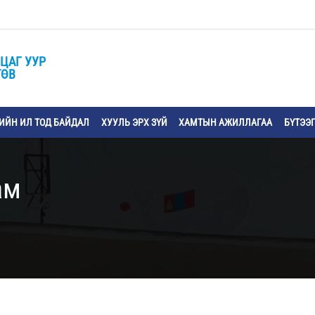
ЦАГ УУР
ТӨВ
ЙН ИЛ ТОД БАЙДАЛ
ХУУЛЬ ЭРХ ЗҮЙ
ХАМТЫН АЖИЛЛАГАА
БҮТЭЭ
ам