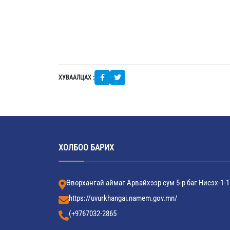
ХУВААЛЦАХ :
ХОЛБОО БАРИХ
Өвөрхангай аймаг Арвайхээр сум 5-р баг Нисэх-1-1
https://uvurkhangai.namem.gov.mn/
(+9767032-2865