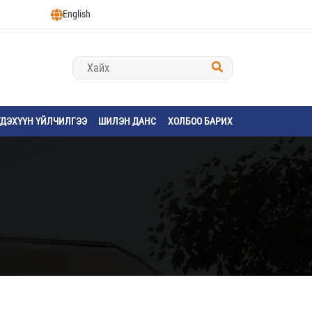
English
ГДЭХҮҮН ҮЙЛЧИЛГЭЭ
ШИЛЭН ДАНС
ХОЛБОО БАРИХ