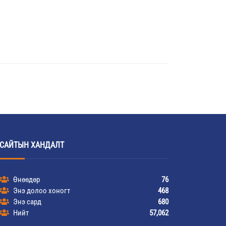
САЙТЫН ХАНДАЛТ
Өнөөдөр
76
Энэ долоо хоногт
468
Энэ сард
680
Нийт
57,062