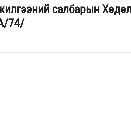
нжилгээний салбарын Хөдө
A/74/