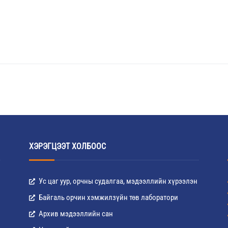
ХЭРЭГЦЭЭТ ХОЛБООС
Ус цаг уур, орчны судалгаа, мэдээллийн хүрээлэн
Байгаль орчин хэмжилзүйн төв лаборатори
Архив мэдээллийн сан