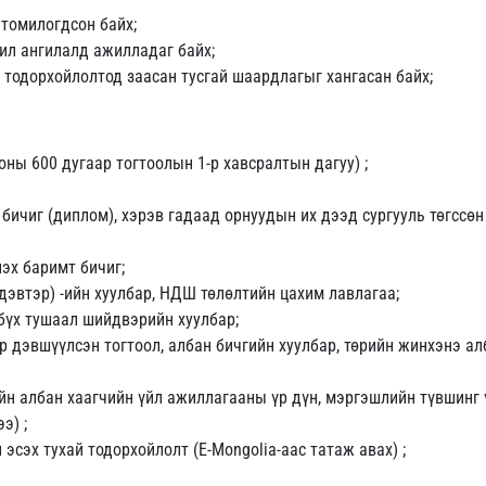
 томилогдсон байх;
ил ангилалд ажилладаг байх;
 тодорхойлолтод заасан тусгай шаардлагыг хангасан байх;
оны 600 дугаар тогтоолын 1-р хавсралтын дагуу) ;
ичиг (диплом), хэрэв гадаад орнуудын их дээд сургууль төгссө
эх баримт бичиг;
эвтэр) -ийн хуулбар, НДШ төлөлтийн цахим лавлагаа;
бүх тушаал шийдвэрийн хуулбар;
р дэвшүүлсэн тогтоол, албан бичгийн хуулбар, төрийн жинхэнэ ал
ийн албан хаагчийн үйл ажиллагааны үр дүн, мэргэшлийн түвшинг 
э) ;
эсэх тухай тодорхойлолт (E-Mongolia-аас татаж авах) ;