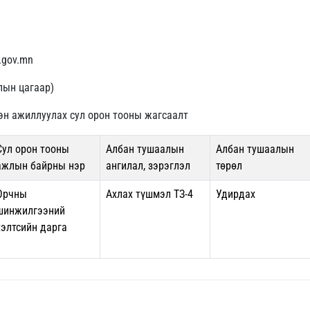
.gov.mn
лын цагаар)
эн ажиллуулах сул орон тооны жагсаалт
Сул орон тооны
Албан тушаалын
Албан тушаалын
ажлын байрны нэр
ангилал, зэрэглэл
төрөл
Орчны
Ахлах түшмэл ТЗ-4
Удирдах
шинжилгээний
хэлтсийн дарга