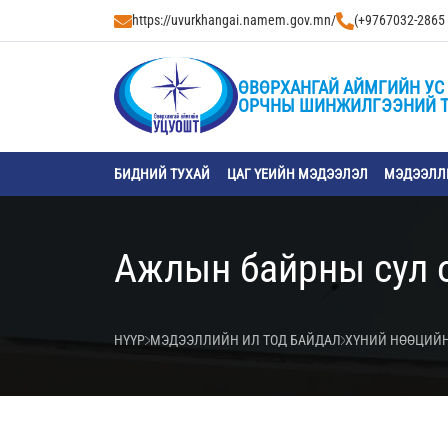
https://uvurkhangai.namem.gov.mn/
(+9767032-2865
ӨВӨРХАНГАЙ АЙМГИЙН УС 
ОРЧНЫ ШИНЖИЛГЭЭНИЙ 
БИДНИЙ ТУХАЙ
ЦАГ ҮЕИЙН МЭДЭЭЛЭЛ
МЭДЭЭЛЛИ
Ажлын байрны сул 
НҮҮР
МЭДЭЭЛЛИЙН ИЛ ТОД БАЙДАЛ
ХҮНИЙ НӨӨЦИЙН