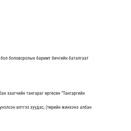
н бол боловсролын баримт бичгийн баталгаат
бан хаагчийн тангараг өргөсөн “Тангаргийн
үнэлсэн илтгэх хуудас, (төрийн жинхэнэ албан