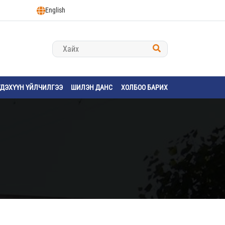
English
ГДЭХҮҮН ҮЙЛЧИЛГЭЭ
ШИЛЭН ДАНС
ХОЛБОО БАРИХ