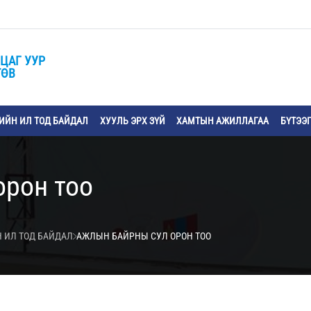
ЦАГ УУР
ТӨВ
ЙН ИЛ ТОД БАЙДАЛ
ХУУЛЬ ЭРХ ЗҮЙ
ХАМТЫН АЖИЛЛАГАА
БҮТЭЭ
орон тоо
 ИЛ ТОД БАЙДАЛ
АЖЛЫН БАЙРНЫ СУЛ ОРОН ТОО