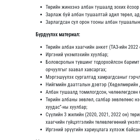
Төрийн жинхэнэ албан тушаалд зохих ёсоор
Зарлаж буй албан тушаалтай адил төрөл, ад
Зарлагдсан сул орон тооны албан тушаалын
Бүрдүүлэх материал:
Төрийн албан хаагчийн анкет (ТАЗ-ийн 2022 
Иргэний үнэмлэхийн хуулбар;
Боловсролын түвшинг тодорхойлсон баримт б
орчуулгыг заавал хавсаргах;
Мэргэшүүлэх сургалтад хамрагдсаныг гэрчл
Нийгмийн даатгалын дэвтэр (Хөдөлмөрийн д
Албан тушаалд томилогдсон, чөлөөлөгдсөн 
Төрийн албаны зөвлөл, салбар зөвлөлөөс нэ
хуудас”-ны хуулбар;
Сүүлийн 3 жилийн (2020, 2021, 2022 он) төр
хаагчийн гүйцэтгэлийн төлөвлөгөөний үнэлгэ
Иргэний эрүүгийн хариуцлага хүлээж байсан 