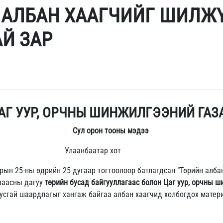
АЛБАН ХААГЧИЙГ ШИЛЖҮ
Й ЗАР
АГ УУР, ОРЧНЫ ШИНЖИЛГЭЭНИЙ ГАЗ
Сул орон тооны мэдээ
нбаатар хот
рын 25-ны өдрийн 25 дугаар тогтоолоор батлагдсан “Төрийн алба
 заасны дагуу
төрийн бусад байгууллагаас болон Цаг уур, орчны 
тусгай шаардлагыг хангаж байгаа албан хаагчид холбогдох мате