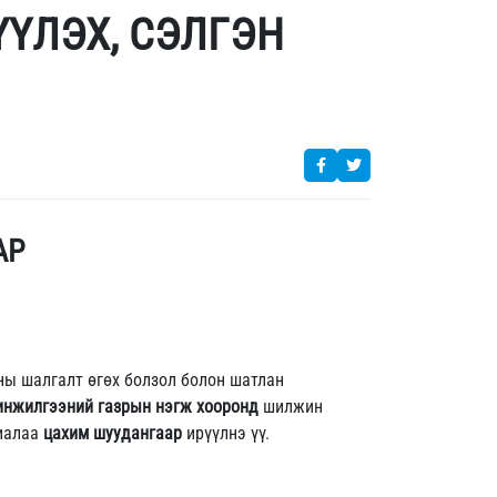
ҮЛЭХ, СЭЛГЭН
АР
ны шалгалт өгөх болзол болон шатлан
шинжилгээний газрын нэгж хооронд
шилжин
риалаа
цахим шуудангаар
ирүүлнэ үү.