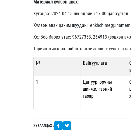
Материал хүлээн авах:
Хугацаа: 2024.04.15-ны өдрийн 17.00 цаг хүртэл
Хүлээн авах цахим шуудан: enkhchimeg@namem
Холбоо барих утас: 96727353, 264913 (зөвхөн аж
Төрийн жинхэнэ албан хаагчийг шилжүүлэх, сэлг
№
Байгууллага
1
Цаг уур, орчны
шинжилгээний
газар
ХУВААЛЦАХ :