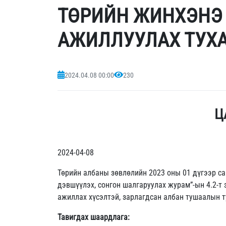
ТӨРИЙН ЖИНХЭНЭ 
АЖИЛЛУУЛАХ ТУХА
2024.04.08 00:00
230
Ц
2024-04-08 Улаа
Төрийн албаны зөвлөлийн 2023 оны 01 дүгээр са
дэвшүүлэх, сонгон шалгаруулах журам”-ын 4.2-т
ажиллах хүсэлтэй, зарлагдсан албан тушаалын 
Тавигдах шаардлага: