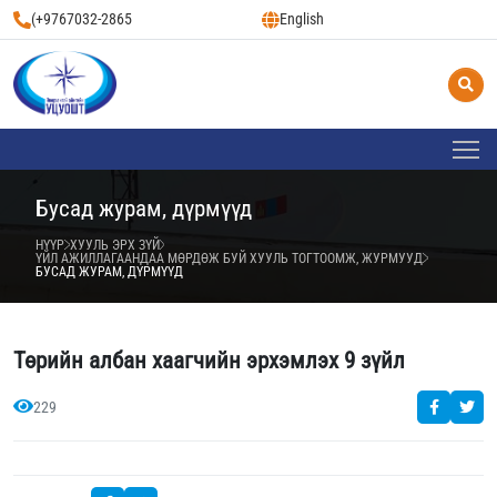
(+9767032-2865
English
Бусад журам, дүрмүүд
НҮҮР
ХУУЛЬ ЭРХ ЗҮЙ
ҮЙЛ АЖИЛЛАГААНДАА МӨРДӨЖ БУЙ ХУУЛЬ ТОГТООМЖ, ЖУРМУУД
БУСАД ЖУРАМ, ДҮРМҮҮД
Төрийн албан хаагчийн эрхэмлэх 9 зүйл
229