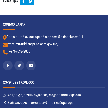
ХУВААЛЦАХ :
ХОЛБОО БАРИХ
Өвөрхангай аймаг Арвайхээр сум 5-р баг Нисэх-1-1
https://uvurkhangai.namem.gov.mn/
(+9767032-2865
ХЭРЭГЦЭЭТ ХОЛБООС
Ус цаг уур, орчны судалгаа, мэдээллийн хүрээлэн
Байгаль орчин хэмжилзүйн төв лаборатори