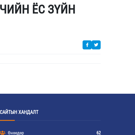
ЧИЙН ЁС ЗҮЙН
САЙТЫН ХАНДАЛТ
Өнөөдөр
62