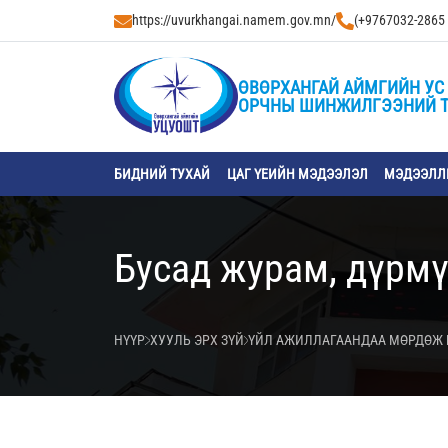
https://uvurkhangai.namem.gov.mn/
(+9767032-2865
ӨВӨРХАНГАЙ АЙМГИЙН УС 
ОРЧНЫ ШИНЖИЛГЭЭНИЙ 
БИДНИЙ ТУХАЙ
ЦАГ ҮЕИЙН МЭДЭЭЛЭЛ
МЭДЭЭЛЛИ
Бусад журам, дүрм
НҮҮР
ХУУЛЬ ЭРХ ЗҮЙ
ҮЙЛ АЖИЛЛАГААНДАА МӨРДӨЖ 