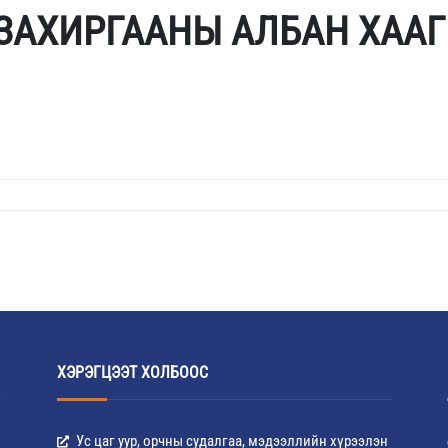
 ЗАХИРГААНЫ АЛБАН ХААГ
ХЭРЭГЦЭЭТ ХОЛБООС
Ус цаг уур, орчны судалгаа, мэдээллийн хүрээлэн