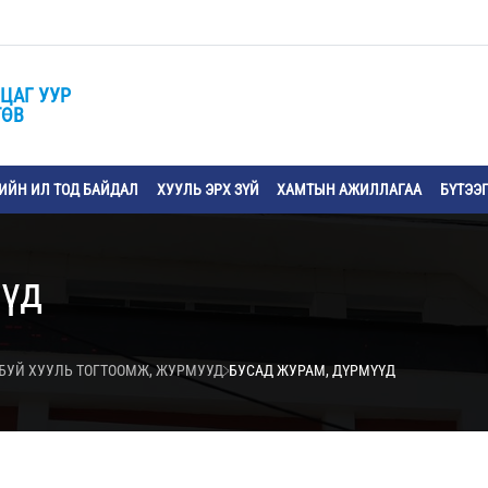
ЦАГ УУР
ТӨВ
ЙН ИЛ ТОД БАЙДАЛ
ХУУЛЬ ЭРХ ЗҮЙ
ХАМТЫН АЖИЛЛАГАА
БҮТЭЭ
үүд
БУЙ ХУУЛЬ ТОГТООМЖ, ЖУРМУУД
БУСАД ЖУРАМ, ДҮРМҮҮД