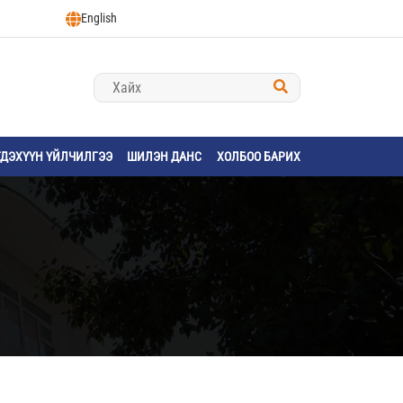
English
ГДЭХҮҮН ҮЙЛЧИЛГЭЭ
ШИЛЭН ДАНС
ХОЛБОО БАРИХ