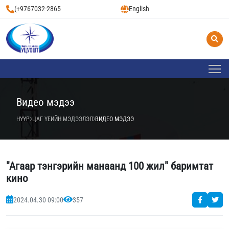
(+9767032-2865
English
Видео мэдээ
НҮҮР
ЦАГ ҮЕИЙН МЭДЭЭЛЭЛ
ВИДЕО МЭДЭЭ
"Агаар тэнгэрийн манаанд 100 жил" баримтат
кино
2024.04.30 09:00
357