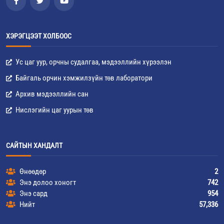
ХЭРЭГЦЭЭТ ХОЛБООС
Ус цаг уур, орчны судалгаа, мэдээллийн хүрээлэн
Байгаль орчин хэмжилзүйн төв лаборатори
Архив мэдээллийн сан
Нислэгийн цаг уурын төв
САЙТЫН ХАНДАЛТ
Өнөөдөр
2
Энэ долоо хоногт
742
Энэ сард
954
Нийт
57,336