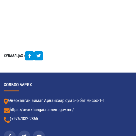
ХУВААЛЦАХ :
ХОЛБОО БАРИХ
Өвөрхангай аймаг Арвайхээр сум 5-р баг Нисэх-1-1
https://uvurkhangai.namem.gov.mn/
(+9767032-2865