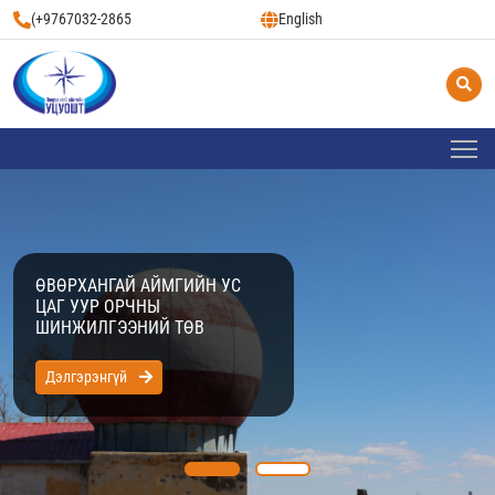
(+9767032-2865
English
ӨВӨРХАНГАЙ АЙМГИЙН УС
ЦАГ УУР ОРЧНЫ
ШИНЖИЛГЭЭНИЙ ТӨВ
Дэлгэрэнгүй