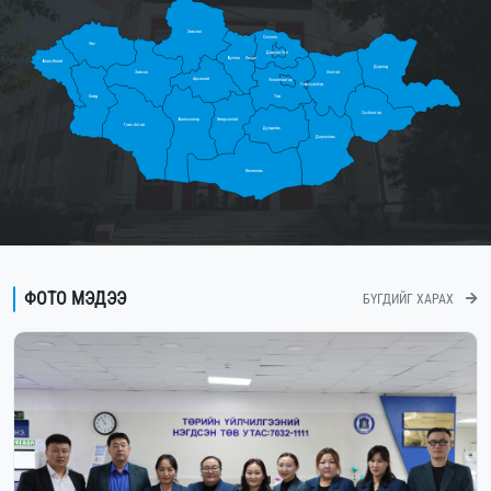
Хөвсгөл
Сэлэнгэ
Увс
Дархан-Уул
Булган
Орхон
Баян-Өлгий
Дорнод
Завхан
Хэнтий
Архангай
Улаанбаатар
Говьсүмбэр
Ховд
Төв
Сүхбаатар
Баянхонгор
Өвөрхангай
Говь-Алтай
Дундговь
Дорноговь
Өмнөговь
ФОТО МЭДЭЭ
БҮГДИЙГ ХАРАХ