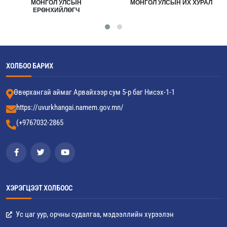
МОНГОЛ УЛСЫН
МОНГОЛ УЛСЫН ИХ ХУРАЛ
ЕРӨНХИЙЛӨГЧ
ХОЛБОО БАРИХ
Өвөрхангай аймаг Арвайхээр сум 5-р баг Нисэх-1-1
https://uvurkhangai.namem.gov.mn/
(+9767032-2865
ХЭРЭГЦЭЭТ ХОЛБООС
Ус цаг уур, орчны судалгаа, мэдээллийн хүрээлэн