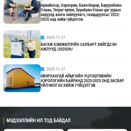
Арвайхээр, Хархорин, Баян-Өндөр, Баруунбаян-
Улаан, Төгрөг өртөө, Зүүнбаян-Улаан цаг уурын
харуулд аянга зайлуулагч, газардуулгыг 2022-
2025 онд хийж гүйцэтгэв.
2025.11.27
БАГАЖ ХЭМЖИЛЗҮЙН САЛБАРТ ХИЙГДСЭН
АЖЛУУД /2025ОН/
2025.11.27
ӨВӨРХАНГАЙ АЙМГИЙН УЦУОШТӨВИЙН
АЭРОЛОГИЙН БАЙРАНД 2023-2025 ОНД ЗАСВАР
ҮЙЛЧИЛГЭЭ ХИЙЖ ГҮЙЦЭТГЭВ.
МЭДЭЭЛЛИЙН ИЛ ТОД БАЙДАЛ