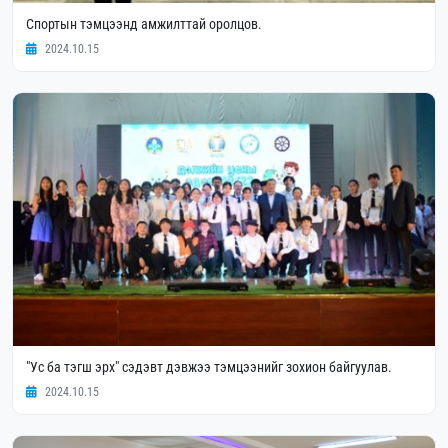
Спортын тэмцээнд амжилттай оролцов.
2024.10.15
"Ус ба тэгш эрх" сэдэвт дэвжээ тэмцээнийг зохион байгуулав.
2024.10.15