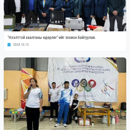
"Нээлттэй хаалганы өдөрлөг"-ийг зохион байгуулав.
2024.10.15