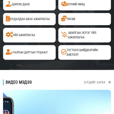
ШИЛЭН ДАНС
ХҮНИЙ НӨӨЦ
ХУДАЛДАН АВАХ АЖИЛЛАГАА
ТӨСӨВ
АВИЛГЫН ЭСРЭГ ҮЙЛ
ҮЙЛ АЖИЛЛАГАА
АЖИЛЛАГАА
ТОГТООЛ ШИЙДВЭРИЙН
ГАЗРЫН ДАРГЫН ТУШААЛ
БИЕЛЭЛТ
ВИДЕО МЭДЭЭ
БҮГДИЙГ ХАРАХ